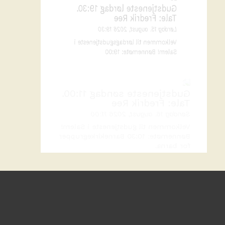
Tale: Fredrik Ree
Lørdag 15. august, 2026 19:30
Velkommen til lørdagsgudstjeneste i
Salem! Bønnemøte: 19:00
Gudstjeneste søndag 11:00.
Tale: Fredrik Ree
Søndag 16. august, 2026 11:00
Velkommen til gudstjeneste i Salem!
Bønnemøte: 10:30 Barnekirkegrupper
for barna.