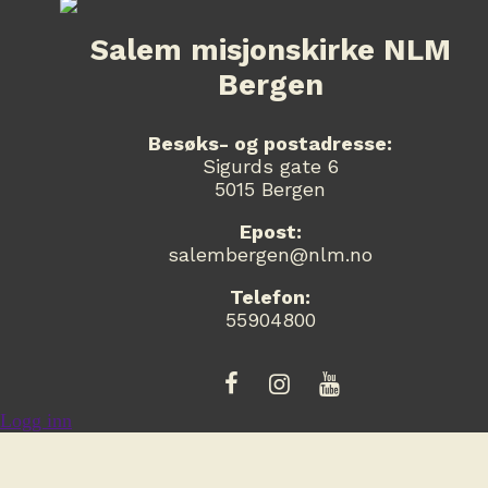
Salem misjonskirke NLM
Bergen
Besøks- og postadresse:
Sigurds gate 6
5015 Bergen
Epost:
salembergen@nlm.no
Telefon:
55904800
Logg inn