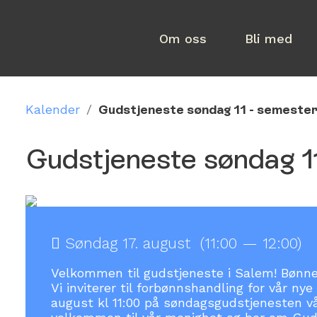
Om oss
Bli med
Kalender
/
Gudstjeneste søndag 11 - semesters
Gudstjeneste søndag 1
Søndag 17. august (11:00 — 12:00)
Velkommen til gudstjeneste i Salem! Bønne
Vi inviterer til forbønnshandling for vår nye
august kl 11:00 på søndagsgudstjenesten vår