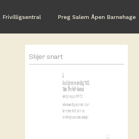
Frivilligsentral
Preg Salem Åpen Barnehage
Skjer snart
Gudstjeneste søndag 11:00.
Tale: Thorleif Kiserud
Søndag 9. august, 2026 11:00
Velkommen til gudstjeneste i Salem!
Bønnemøte: 10:30 Det er ikke
barnekirkegruppe denne søndagen.
Gudstjeneste lørdag 19:30.