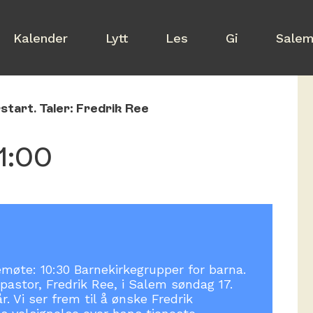
Kalender
Lytt
Les
Gi
Salem 
tart. Taler: Fredrik Ree
1:00
møte: 10:30 Barnekirkegrupper for barna.
 pastor, Fredrik Ree, i Salem søndag 17.
. Vi ser frem til å ønske Fredrik