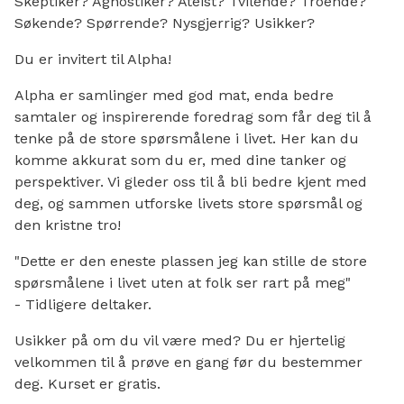
Skeptiker? Agnostiker? Ateist? Tvilende? Troende?
Søkende? Spørrende? Nysgjerrig? Usikker?
Preg Salem Åpen Barnehage
Du er invitert til Alpha!
English
Alpha er samlinger med god mat, enda bedre
samtaler og inspirerende foredrag som får deg til å
Søk
tenke på de store spørsmålene i livet. Her kan du
komme akkurat som du er, med dine tanker og
perspektiver. Vi gleder oss til å bli bedre kjent med
deg, og sammen utforske livets store spørsmål og
den kristne tro!
"Dette er den eneste plassen jeg kan stille de store
spørsmålene i livet uten at folk ser rart på meg"
- Tidligere deltaker.
Usikker på om du vil være med? Du er hjertelig
velkommen til å prøve en gang før du bestemmer
deg. Kurset er gratis.