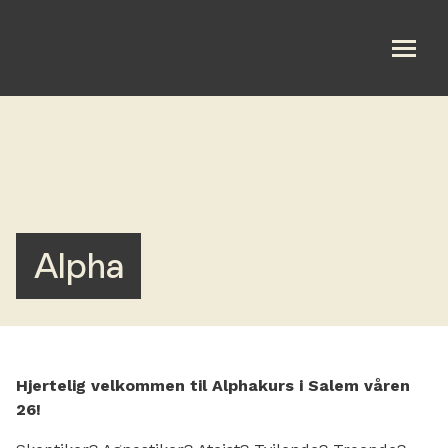
Om oss
Bli med
Kalender
Alpha
Lytt
Les
Hjertelig velkommen til Alphakurs i Salem våren
Gi
26!
Salem Frivilligsentral