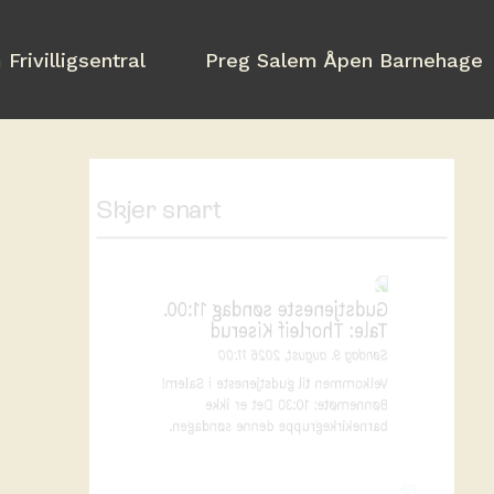
Frivilligsentral
Preg Salem Åpen Barnehage
Skjer snart
Gudstjeneste søndag 11:00.
Tale: Thorleif Kiserud
Søndag 9. august, 2026 11:00
Velkommen til gudstjeneste i Salem!
Bønnemøte: 10:30 Det er ikke
barnekirkegruppe denne søndagen.
Gudstjeneste lørdag 19:30.