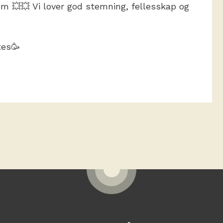
em 💥💥 Vi lover god stemning, fellesskap og
tes🥳