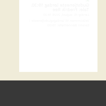
Tale: Fredrik Ree
Lørdag 15. august, 2026 19:30
Velkommen til lørdagsgudstjeneste i
Salem! Bønnemøte: 19:00
Gudstjeneste søndag 11:00.
Tale: Fredrik Ree
Søndag 16. august, 2026 11:00
Velkommen til gudstjeneste i Salem!
Bønnemøte: 10:30 Barnekirkegrupper
for barna.