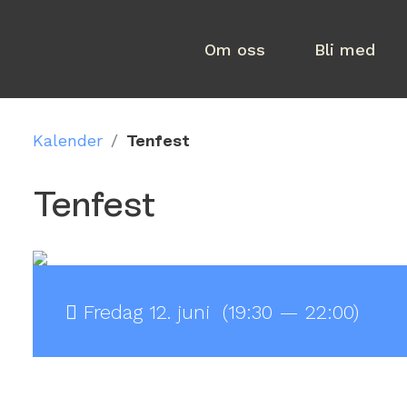
Om oss
Bli med
Kalender
/
Tenfest
Tenfest
Fredag 12. juni (19:30 — 22:00)