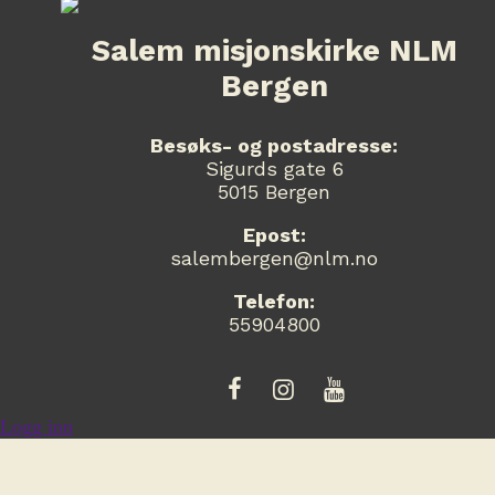
Salem misjonskirke NLM
Bergen
Besøks- og postadresse:
Sigurds gate 6
5015 Bergen
Epost:
salembergen@nlm.no
Telefon:
55904800
Logg inn